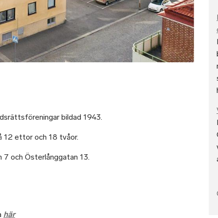
adsrättsföreningar bildad 1943.
 12 ettor och 18 tvåor.
an 7 och Österlånggatan 13.
a
här