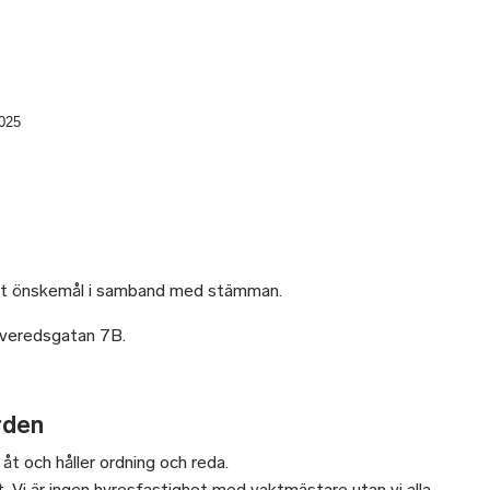
2025
nligt önskemål i samband med stämman.
averedsgatan 7B.
ården
s åt och håller ordning och reda.
. Vi är ingen hyresfastighet med vaktmästare utan vi alla