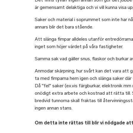
är gemensamt delaktiga och vi vill kunna visa u
Saker och material i soprummet som inte har någ
annars blir det bara stående.
Att slänga fimpar alldeles utanför entredörrarna d
inget som höjer värdet på våra fastigheter.
Samma sak vad gäller snus, flaskor och burkar a
Anmodar skärpning, hur svårt kan det vara att gå
ta med fimparna hem igen och slänga saker dä
Då "fel" saker (ex.vis färgburkar, elektronik m
onödigt extra arbete och kostnad att rätta till
bredvid tunnorna skall fraktas till återvinningss
ingen annan stans.
Om detta inte rättas till blir vi nödgade at