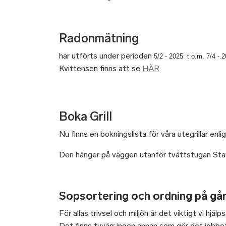
Radonmätning
har utförts under perioden
5/2 - 2025 t.o.m. 7/4 -.
Kvittensen finns att se
HÄR
Boka Grill
Nu finns en bokningslista för våra utegrillar e
Den hänger på väggen utanför tvättstugan St
Sopsortering och ordning på g
För allas trivsel och miljön är det viktigt vi hjälp
Det finns tyvärr ingen annan som gör det jobbet