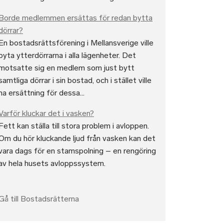
Borde medlemmen ersättas för redan bytta
dörrar?
En bostadsrättsförening i Mellansverige ville
byta ytterdörrarna i alla lägenheter. Det
motsatte sig en medlem som just bytt
samtliga dörrar i sin bostad, och i stället ville
ha ersättning för dessa...
Varför kluckar det i vasken?
Fett kan ställa till stora problem i avloppen.
Om du hör kluckande ljud från vasken kan det
vara dags för en stamspolning – en rengöring
av hela husets avloppssystem.
Gå till Bostadsrätterna