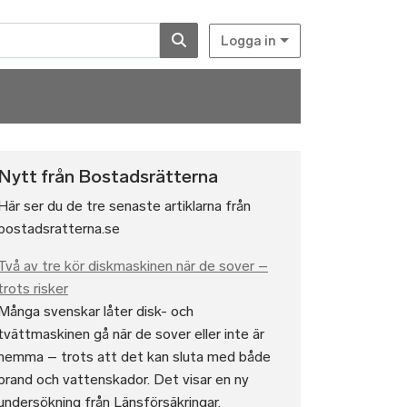
Logga in
Nytt från Bostadsrätterna
Här ser du de tre senaste artiklarna från
bostadsratterna.se
Två av tre kör diskmaskinen när de sover –
trots risker
Många svenskar låter disk- och
tvättmaskinen gå när de sover eller inte är
hemma – trots att det kan sluta med både
brand och vattenskador. Det visar en ny
undersökning från Länsförsäkringar.