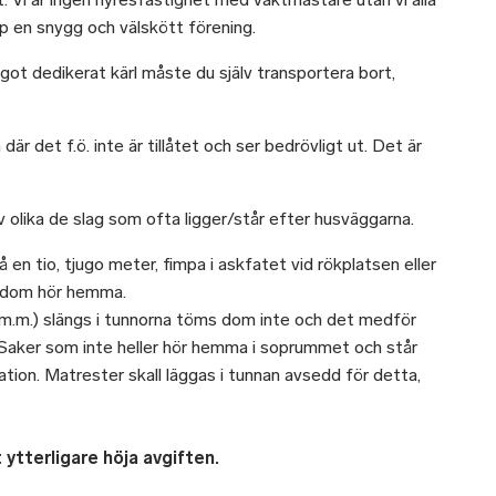
pp en snygg och välskött förening.
ot dedikerat kärl måste du själv transportera bort,
är det f.ö. inte är tillåtet och ser bedrövligt ut. Det är
v olika de slag som ofta ligger/står efter husväggarna.
 en tio, tjugo meter, fimpa i askfatet vid rökplatsen eller
r dom hör hemma.
m m.m.) slängs i tunnorna töms dom inte och det medför
. Saker som inte heller hör hemma i soprummet och står
tation. Matrester skall läggas i tunnan avsedd för detta,
t ytterligare höja avgiften.